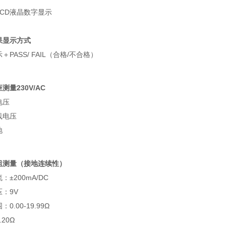
CD液晶数字显示
果显示方式
＋PASS/ FAIL（合格/不合格）
测量230V/AC
电压
线电压
地
阻测量（接地连续性）
：±200mA/DC
：9V
0.00-19.99Ω
20Ω