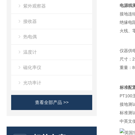
电源线
紫外观察器
接地连续
接收器
绝缘电阻
火线、
热电偶
仪器供
温度计
尺寸：26
磁化率仪
重量：8
光功率计
标准配
PT100
查看全部产品 >>
接地测
标准测
中英文