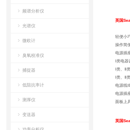
频谱分析仪
英国Sea
光谱仪
轻便小
微欧计
操作简便
电源插
臭氧校准仪
Ⅰ类电
Ⅰ类、
捕捉器
Ⅰ类、
低阻抗率计
电源线I
电源插
测厚仪
面板上
变送器
英国Sea
功率分析仪