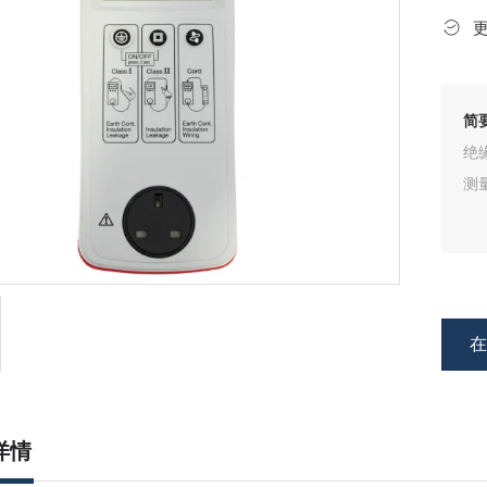
简
绝
测
详情