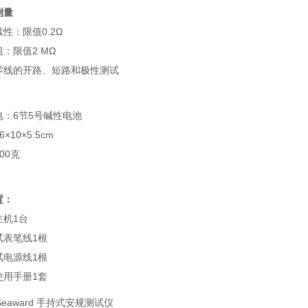
测量
性：限值0.2Ω
：限值2 MΩ
零线的开路、短路和极性测试
电：6节5号碱性电池
×10×5.5cm
00克
置：
主机1台
试表笔线1根
试电源线1根
使用手册1套