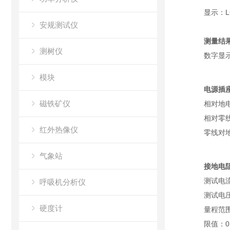
显示：L
安规测试仪
测量结
测树仪
数字显示
模块
电源插座
磁铁矿仪
相对地
相对零
红外热像仪
零线对
气象站
接地电
测试电流
呼吸机分析仪
测试电压
硬度计
量程范围：
限值：0.