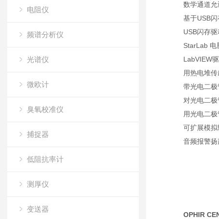
数学通道允
电阻仪
基于USB
USB闪存驱
频谱分析仪
StarLa
光谱仪
LabVIE
用热电堆传
微欧计
带光电二极
对光电二极
臭氧校准仪
用光电二极
可扩展模拟
捕捉器
音频报警扬
低阻抗率计
测厚仪
变送器
OPHIR C