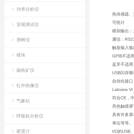
功率分析仪
热传感器、
可统计
安规测试仪
模拟输出：1
通信：RS
测树仪
触发输入输
模块
GPIB不适
蓝牙不适用
磁铁矿仪
USB闪存
自动化接口
红外热像仪
Labview 
符合CE，中
气象站
亮色触摸屏TF
具有许多屏
呼吸机分析仪
单位等等。
硬度计
I/O的US