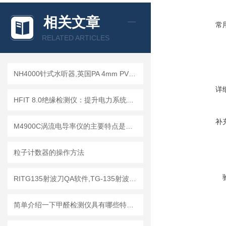
相关文章
常
RELATED ARTICLES
NH4000针式水听器,英国PA 4mm PVDF针式水听器
详
HFIT 8.0绝缘检测仪：提升电力系统安全性的关键技术
补
M4900C涡流电导率仪的主要特点是什么？
粒子计数器的操作方法
RITG135射波刀QA软件,TG-135射波刀质控软件
简单介绍一下甲醛检测仪具有哪些特点？