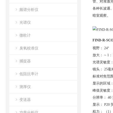
管、对准激
各种长波通
频谱分析仪
暗室观察。
光谱仪
微欧计
FIND-R-S
臭氧校准仪
视野：
24°
放大：
~ 1：
捕捉器
光谱灵敏度
镜头：
25毫
低阻抗率计
标准对焦范
显示的区域
测厚仪
峰值灵敏度
分辨率：
40
变送器
显示：
P20
权力：
（1
功率分析仪