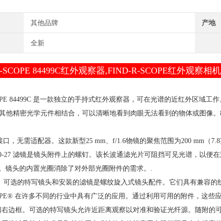
其他品牌
产地
全新
-R-SCOPE 84499C红外观察器,FIND-R-SCOPE红外观
-SCOPE 84499C 是一款独立的手持式红外观察器，可在光谱的近红外区域
他精密光学元件相结合，可以清晰地看到肉眼无法看到的物体或图像。84499C 取代
接口，无需适配器。这款新型25 mm、f/1.6物镜的聚焦范围为200 mm（7
830-27 滤镜是镜头附件上的螺钉。该长波通滤光片可阻挡可见光谱，以
0 nm。镜头的内置光圈消除了对外部光圈附件的需求。.
。 可选的特写镜头和安装的滤镜是螺纹旋入式镜头配件。它们具有兼容的
-SCOPE® 在许多不同的行业中具有广泛的应用。通过利用可用的附件，
阅右边框。可选的特写镜头允许近距离观察以对准和验证光纤源。随附的