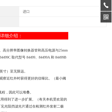
进口
察相机详细介绍：
工作。高分辨率图像转换器管和高压电源与25mm
型号 84499、84499A 和 84499B
.8英寸）至无限远。
便在观察近红外时获得更好的信噪比。（最小阈
线程，因此可以堆叠。
这些应用得到了进一步扩展。（有关本机受欢迎的
可见光阻挡滤光片通过在检测红外发射二极