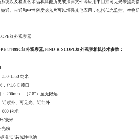
光系统以及检查艺术品和其他历史或法律文件等应用中阻挡可见光来提高
、短通、带通和中性密度滤光片可以增强其他应用，包括低光监控、生物
COPE 84499C红外观察器,FIND-R-SCOPE红外观察相机技术参数：
1
：
350-1350 纳米
米，ƒ/1.6 C 接口
围：
200mm，（7.8“）至无限远
：
近紫外、可见光、近红外
：
800 纳米
 升/毫米
 荧光粉
）标准“C"芯碱性电池