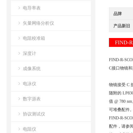
电导率表
品牌
矢量网络分析仪
产品新旧
电阻校准箱
FIND
深度计
FIND-R
成像系统
C接口物镜和其
电泳仪
物镜接受 C 
随附的 LP
数字源表
值 @ 78
可堆叠配件
协议测试仪
FIND-R
配件，请参
电阻仪