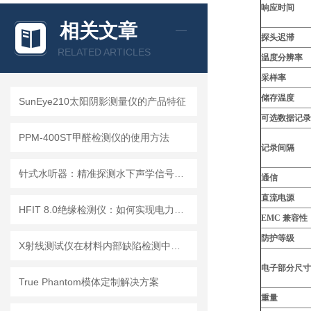
响
应时间
相关文章
探
头迟
滞
RELATED ARTICLES
温度分辨率
采
样
率
储存温
度
SunEye210太阳阴影测量仪的产品特征
可
选
数据
记录
PPM-400ST甲醛检测仪的使用方法
记录间
隔
针式水听器：精准探测水下声学信号，助力海洋研究与水声工程
通信
直流
电
源
HFIT 8.0绝缘检测仪：如何实现电力设备绝缘状态的高效监测
EMC
兼容性
防
护
等
级
X射线测试仪在材料内部缺陷检测中的深度应用
电子部分尺寸
True Phantom模体定制解决方案
重量