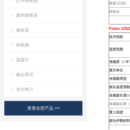
红外观察器
校准 (已含)
特征化
紫外观察器
Fluke 1
接收器
技
术
指
标
热电偶
温度范
围
温度计
准确度（
1
年
显示单
位
磁化率仪
传感器类
型
探
头
温度系数
光功率计
传感器长度￼
传感器位置（
查看全部产品 >>
置入深度
探
头护
鞘材料