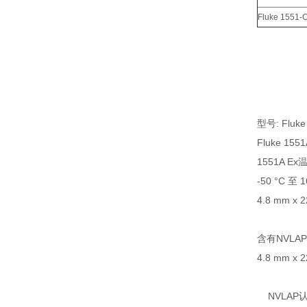
Fluke 1551-
型号: Flu
Fluke 1551
1551A E
-50 °C 至 
4.8 mm x 22
含有NVL
4.8 mm x 22
NVLAP