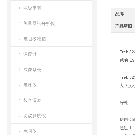
电导率表
品牌
矢量网络分析仪
产品新旧
电阻校准箱
Tre
深度计
感的 E
成像系统
Trek
电泳仪
大限度
数字源表
好处
协议测试仪
使用低
通过 1
电阻仪