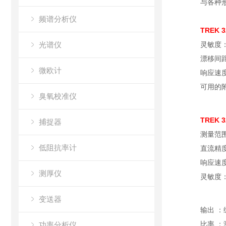
与各种
频谱分析仪
TREK
光谱仪
灵敏度：
漂移间
微欧计
响应速
可用的
臭氧校准仪
TREK
捕捉器
测量范围：
低阻抗率计
直流精度
响应速度
测厚仪
灵敏度：
变送器
输出 ：
比率 ：
功率分析仪