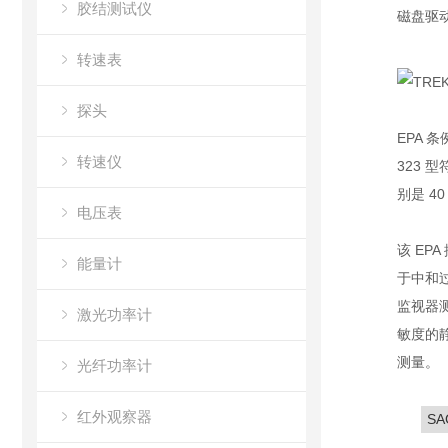
胶结测试仪
磁盘驱
转速表
探头
EPA 条例
转速仪
323 
别是 4
电压表
该 EP
能量计
于中和
监视器
激光功率计
敏度的静
测量。
光纤功率计
红外观察器
SA