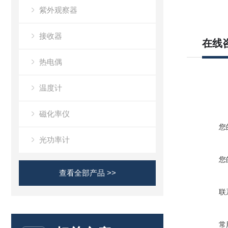
紫外观察器
接收器
在线
热电偶
温度计
磁化率仪
您
光功率计
您
查看全部产品 >>
联
常