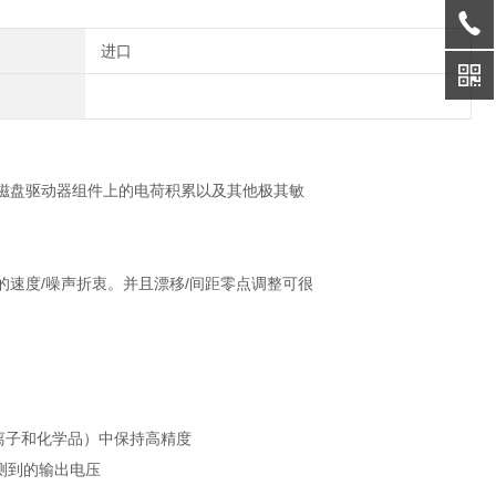
进口
究、磁盘驱动器组件上的电荷积累以及其他极其敏
应的速度/噪声折衷。并且漂移/间距零点调整可很
离子和化学品）中保持高精度
检测到的输出电压