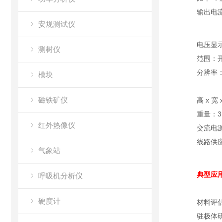
输出电
安规测试仪
电压显示
测树仪
范围：开关
分辨率：1
模块
100 
磁铁矿仪
高 x 宽 
重量：3
红外热像仪
交流电
线路供应：
气象站
典型应
呼吸机分析仪
硬度计
材料评
驻极体