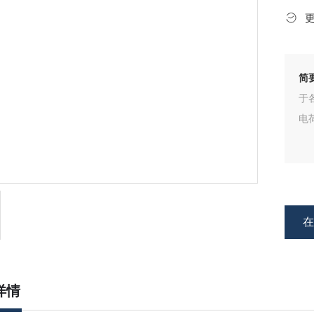
简
于
电
详情